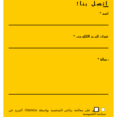
اتصل بنا!
اسم *
عنوان البريد الإلكتروني *
رسالة *
أوافق على معالجة بياناتي الشخصية بواسطة Vitamizu. المزيد في
سياسة الخصوصية