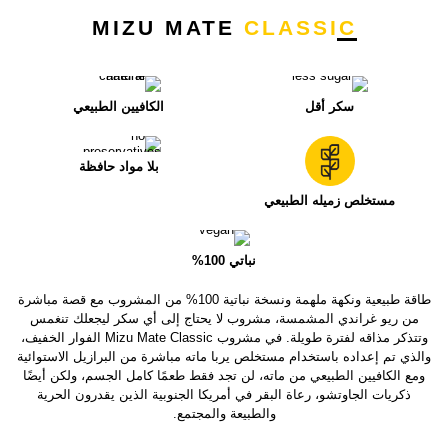
MIZU MATE
CLASSIC
سكر أقل
الكافيين الطبيعي
بلا مواد حافظة
مستخلص زميله الطبيعي
نباتي 100%
طاقة طبيعية ونكهة ملهمة ونسخة نباتية 100% من المشروب مع قصة مباشرة
من ريو غراندي المشمسة، مشروب لا يحتاج إلى أي سكر ليجعلك تنغمس
وتتذكر مذاقه لفترة طويلة. في مشروب Mizu Mate Classic الفوار الخفيف،
والذي تم إعداده باستخدام مستخلص يربا ماته مباشرة من البرازيل الاستوائية
ومع الكافيين الطبيعي من ماته، لن تجد فقط طعمًا كامل الجسم، ولكن أيضًا
ذكريات الجاوتشو، رعاة البقر في أمريكا الجنوبية الذين يقدرون الحرية
والطبيعة والمجتمع.