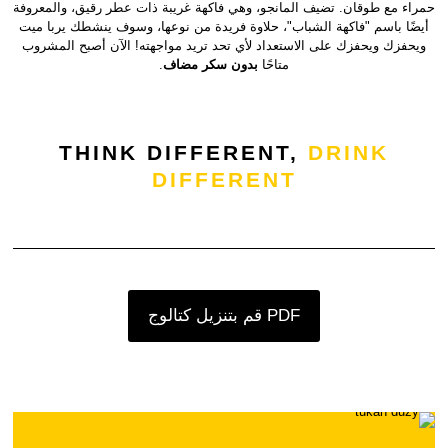
حمراء مع طوقان. تضيف المانجو، وهي فاكهة غريبة ذات عطر رقيق، والمعروفة
أيضًا باسم "فاكهة الشباب"، حلاوة فريدة من نوعها، وسوف ينشطك يربا ميت
ويحفزك ويحفزك على الاستعداد لأي تحد تريد مواجهته! الآن أصبح المشروب
متاحًا
بدون سكر مضاف
.
THINK DIFFERENT,
DRINK
DIFFERENT
قم بتنزيل كتالوج PDF