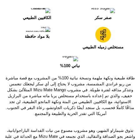
صفر سكر
الكافيين الطبيعي
بلا مواد حافظة
مستخلص زميله الطبيعي
نباتي 100%
طاقة طبيعية ونكهة ملهمة ونسخة نباتية 100% من المشروب مع قصة مباشرة
من ريو غراندي المشمسة، مشروب لا يحتاج إلى أي سكر ليجعلك تنغمس
وتتذكر مذاقه لفترة طويلة. في مشروب Mizu Mate Mango المتلألئ بشكل
خفيف، والذي تم إعداده باستخدام مستخلص يربا ماته مباشرة من البرازيل
الاستوائية، مع الكافيين الطبيعي من المتة ونكهة المانجو الطبيعية، لن تجد
مذاقًا كاملًا فحسب، بل ستجد أيضًا ذكريات الجاوتشو، رعاة البقر في الجنوب.
أمريكا التي تقدر الحرية والطبيعة والمجتمع.
تذوق شيماراو الشهير، وهو مشروب مصنوع من نبات القداسة الباراجوايانية،
واشعر بجو الصداقة والتقاليد، الذي نجمعه في Mizu Mate مع الحداثة في علبة