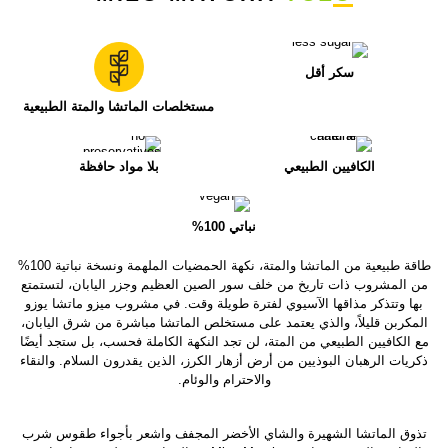
سكر أقل
مستخلصات الماتشا والمتة الطبيعية
الكافيين الطبيعي
بلا مواد حافظة
نباتي 100%
طاقة طبيعية من الماتشا والمتة، نكهة الحمضيات الملهمة ونسخة نباتية 100%
من المشروب ذات تاريخ من خلف سور الصين العظيم وجزر اليابان، لتستمتع
بها وتتذكر مذاقها الآسيوي لفترة طويلة وقت. في مشروب ميزو ماتشا يوزو
المكربن ​​قليلاً، والذي يعتمد على مستخلص الماتشا مباشرة من شرق اليابان،
مع الكافيين الطبيعي من المتة، لن تجد النكهة الكاملة فحسب، بل ستجد أيضًا
ذكريات الرهبان البوذيين من أرض أزهار الكرز، الذين يقدرون السلام. والنقاء
والاحترام والوئام.
تذوق الماتشا الشهيرة والشاي الأخضر المجفف واشعر بأجواء طقوس شرب