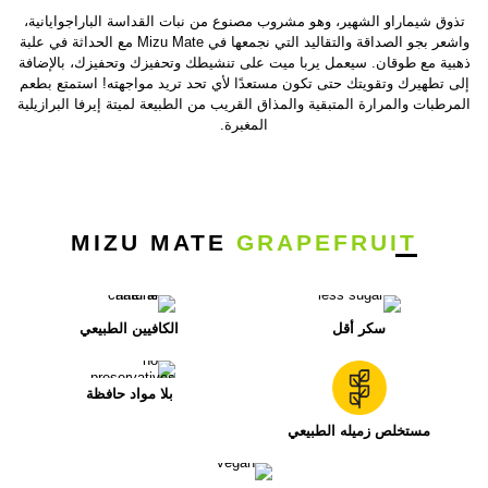
تذوق شيماراو الشهير، وهو مشروب مصنوع من نبات القداسة الباراجوايانية،
واشعر بجو الصداقة والتقاليد التي نجمعها في Mizu Mate مع الحداثة في علبة
ذهبية مع طوقان. سيعمل يربا ميت على تنشيطك وتحفيزك وتحفيزك، بالإضافة
إلى تطهيرك وتقويتك حتى تكون مستعدًا لأي تحد تريد مواجهته! استمتع بطعم
المرطبات والمرارة المتبقية والمذاق القريب من الطبيعة لميتة إيرفا البرازيلية
المغبرة.
MIZU MATE
GRAPEFRUIT
سكر أقل
الكافيين الطبيعي
بلا مواد حافظة
مستخلص زميله الطبيعي