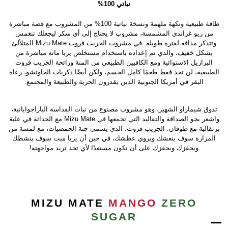
نباتي 100%
طاقة طبيعية ونكهة ملهمة ونسخة نباتية 100% من المشروب مع قصة مباشرة
من ريو غراندي المشمسة، مشروب لا يحتاج إلى أي سكر ليجعلك تنغمس
وتتذكر مذاقه لفترة طويلة. في مشروب الجريب فروت Mizu Mate المتلألئ
بشكل خفيف، والذي تم إعداده باستخدام مستخلص يربا ماته مباشرة من
البرازيل الاستوائية ومع الكافيين الطبيعي من المتة ورائحة الجريب فروت
الطبيعية، لن تجد فقط طعمًا كامل الجسم، ولكن أيضًا ذكريات الجاوتشو، رعاة
البقر في أمريكا الجنوبية الذين يقدرون الحرية والطبيعة والمجتمع.
تذوق شيماراو الشهير، وهو مشروب مصنوع من نبات القداسة الباراجوايانية،
واشعر بجو الصداقة والتقاليد التي نجمعها في Mizu Mate مع الحداثة في علبة
برتقالية مع طوقان. الجريب فروت، الذي يسمى جنة الحمضيات، مع لمسة من
المرارة سوف ينعشك ويروي عطشك، في حين أن يربا ميت سوف ينشطك
ويحفزك ويحفزك على أن تكون مستعدًا لأي تحد تريد مواجهته!
MIZU MATE
MANGO
ZERO
SUGAR