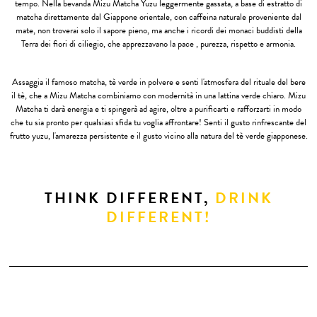
tempo. Nella bevanda Mizu Matcha Yuzu leggermente gassata, a base di estratto di
matcha direttamente dal Giappone orientale, con caffeina naturale proveniente dal
mate, non troverai solo il sapore pieno, ma anche i ricordi dei monaci buddisti della
Terra dei fiori di ciliegio, che apprezzavano la pace , purezza, rispetto e armonia.
Assaggia il famoso matcha, tè verde in polvere e senti l'atmosfera del rituale del bere
il tè, che a Mizu Matcha combiniamo con modernità in una lattina verde chiaro. Mizu
Matcha ti darà energia e ti spingerà ad agire, oltre a purificarti e rafforzarti in modo
che tu sia pronto per qualsiasi sfida tu voglia affrontare! Senti il ​​gusto rinfrescante del
frutto yuzu, l'amarezza persistente e il gusto vicino alla natura del tè verde giapponese.
THINK DIFFERENT,
DRINK
DIFFERENT!