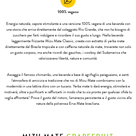
100% vegano
Energia naturale, sapore stimolante e una versione 100% vegana di una bevanda con
una storia che arriva direttamente dal soleggiato Rio Grande, che non ha bisogno di
zucchero per farti indulgere e ricordare il suo gusto a lungo. Nella bevanda
leggermente frizzante Mizu Mate Classic, creata con estratto di yerba mate
direttamente dal Brasile tropicale e con caffeina naturale da mate, troverete non solo
un gusto corposo, ma anche ricordi dei gauchos, i cowboy del Sudamerica che
valorizzavano libertà, natura e comunità.
Assaggia il famoso chimarrão, una bevanda a base di agrifoglio paraguaiano, e senti
l'atmosfera di amicizia e tradizione che noi di Mizu Mate combiniamo con la
modernità in una lattina d'oro con un tucano. Yerba mate ti darà energia, stimolerà e
motiverà, oltre a purificarti e rafforzarti in modo che tu sia pronto per qualsiasi sfida tu
voglia affrontare! Prova il gusto del ristoro, l'amarezza persistente e il gusto vicino alla
natura della polverosa Erva Mate brasiliana.