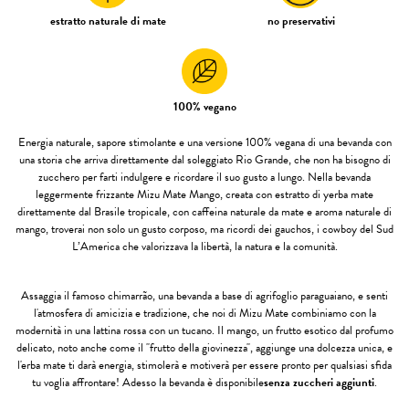
estratto naturale di mate
no preservativi
100% vegano
Energia naturale, sapore stimolante e una versione 100% vegana di una bevanda con
una storia che arriva direttamente dal soleggiato Rio Grande, che non ha bisogno di
zucchero per farti indulgere e ricordare il suo gusto a lungo. Nella bevanda
leggermente frizzante Mizu Mate Mango, creata con estratto di yerba mate
direttamente dal Brasile tropicale, con caffeina naturale da mate e aroma naturale di
mango, troverai non solo un gusto corposo, ma ricordi dei gauchos, i cowboy del Sud
L’America che valorizzava la libertà, la natura e la comunità.
Assaggia il famoso chimarrão, una bevanda a base di agrifoglio paraguaiano, e senti
l'atmosfera di amicizia e tradizione, che noi di Mizu Mate combiniamo con la
modernità in una lattina rossa con un tucano. Il mango, un frutto esotico dal profumo
delicato, noto anche come il "frutto della giovinezza", aggiunge una dolcezza unica, e
l'erba mate ti darà energia, stimolerà e motiverà per essere pronto per qualsiasi sfida
tu voglia affrontare! Adesso la bevanda è disponibile
senza zuccheri aggiunti
.